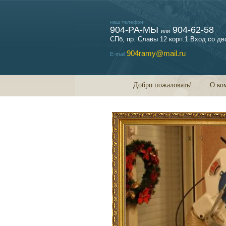
наш телефон:
904-РА-МЫ
904-62-58
или
СПб, пр. Славы 12 корп.1 Вход со дв
904ramy@mail.ru
E-mail:
Добро пожаловать!
О ко
О 1000 ОБРАЗЦОВ
ЕВЯННОГО БАГЕТА
рской около 700 образцов багета
я
я
я
ния