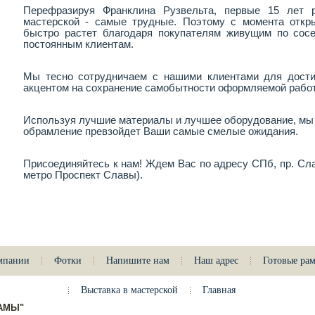
Перефразируя Франклина Рузвельта, первые 15 лет 
мастерской - самые трудные. Поэтому с момента откр
быстро растет благодаря покупателям живущим по сос
постоянным клиентам.
Мы тесно сотрудничаем с нашими клиентами для дости
акцентом на сохранение самобытности оформляемой рабо
Используя лучшие материалы и лучшее оборудование, мы 
обрамление превзойдет Ваши самые смелые ожидания.
Присоединяйтесь к нам! Ждем Вас по адресу СПб, пр. Сла
метро Проспект Славы)
.
мпании
Фотки
Напишите нам
Наш адрес
Готовые ра
Выставка в мастерской
Главная
РАМЫ"