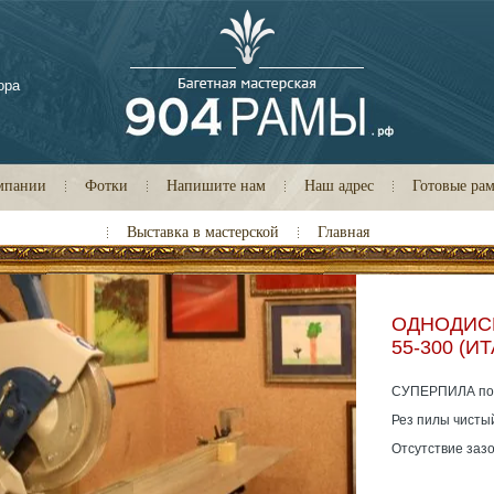
ора
мпании
Фотки
Напишите нам
Наш адрес
Готовые ра
Выставка в мастерской
Главная
ОДНОДИС
55-300 (И
СУПЕРПИЛА по 
Рез пилы чистый
Отсутствие зазо